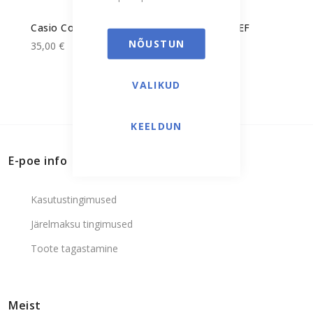
Casio Collection unisex käekell LQ-24B-4BEF
NÕUSTUN
35,00 €
VALIKUD
KEELDUN
E-poe info
Kasutustingimused
Järelmaksu tingimused
Toote tagastamine
Meist