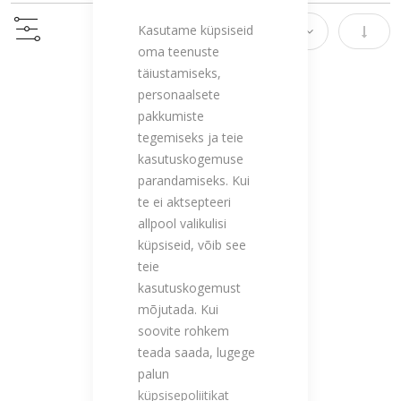
Kasutame küpsiseid
Määra 
oma teenuste
täiustamiseks,
personaalsete
pakkumiste
tegemiseks ja teie
kasutuskogemuse
parandamiseks. Kui
te ei aktsepteeri
allpool valikulisi
küpsiseid, võib see
teie
kasutuskogemust
mõjutada. Kui
soovite rohkem
teada saada, lugege
palun
küpsisepoliitikat