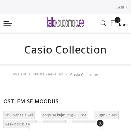
Eesti
0
Korv
Casio Collection
Avaleht
Naiste käekellad
Casio Collection
OSTLEMISE MOODUS
Stiil:
Vabaaja kell
Korpuse kuju:
Ringikujuline
Sugu:
Unisex
Veekindlus:
3 ATM
Värv:
Roosa
Tühjenda kõik
Sulge