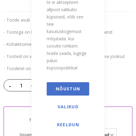
te ei aktsepteeri
95.00 €
allpool valikulisi
küpsiseid, võib see
- Toode asub Eestis, tarneaeg: 1-3 tööpäeva
teie
kasutuskogemust
- Tootega on kaasas: originaalpakend ja kasutusjuhend
mõjutada. Kui
- Kohaletoimetamine on Eesti piires tasuta
soovite rohkem
teada saada, lugege
- Tooteid on võimalik proovida ja tagastada 14 päeva jooksul
palun
küpsisepoliitikat
- Toodetel on ametlik tootja kaheaastane garantii
-
+
LISA OSTUKORVI
NÕUSTUN
VALIKUD
Teenusepakkujad:
Kellakaubamaja
KEELDUN
Sissemakse:
Periood: