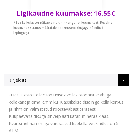
Ligikaudne kuumakse:
16.55€
* See kalkulaator näitab ainult hinnangulist kuumakset. Reaalne
kuumakse suurus määratakse teenusepakkujaga sõlmitud
lepinguga
Kirjeldus
Uuest Casio Collection unisex kollektsioonist leiab iga
kellakandja oma lemmiku. Klassikalise disainiga kella korpus
ja rihm on valmistatud roostevabast terasest.
Kuupäevanäidikuga sihverplaati katab mineraalklaas.
Kvartsmehhanismiga varustatud käekella veekindlus on 5
ATM.