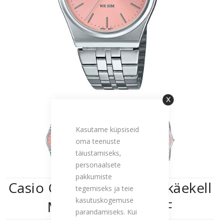
Sulge
Kasutame küpsiseid
oma teenuste
täiustamiseks,
personaalsete
pakkumiste
Casio Collection unisex käekell
tegemiseks ja teie
kasutuskogemuse
MTP-B145D-4AVEF
parandamiseks. Kui