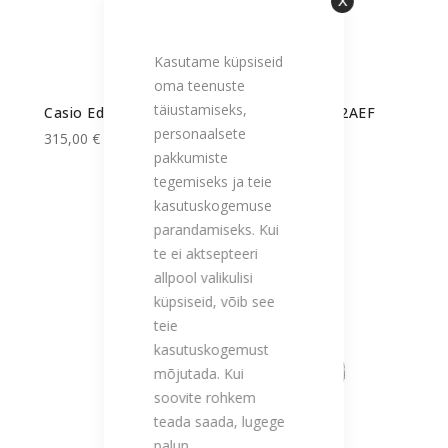
Sulge
Kasutame küpsiseid
oma teenuste
täiustamiseks,
Casio Edifice meeste käekell ECB-2000CB-2AEF
personaalsete
315,00 €
pakkumiste
tegemiseks ja teie
kasutuskogemuse
parandamiseks. Kui
te ei aktsepteeri
allpool valikulisi
küpsiseid, võib see
teie
kasutuskogemust
mõjutada. Kui
soovite rohkem
teada saada, lugege
palun