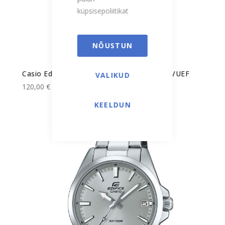
küpsisepoliitikat
NÕUSTUN
Casio Edifice meeste käekell EFV-100D-2BVUEF
VALIKUD
120,00 €
KEELDUN