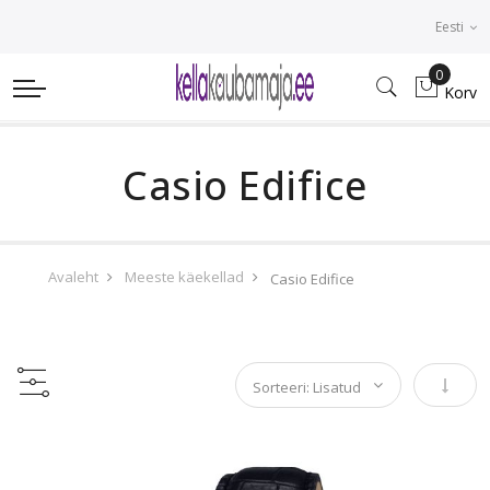
Eesti
0
Korv
Casio Edifice
Avaleht
Meeste käekellad
Casio Edifice
Määra 