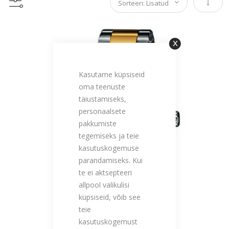
Määra 
Sulge
Kasutame küpsiseid
oma teenuste
täiustamiseks,
personaalsete
pakkumiste
tegemiseks ja teie
kasutuskogemuse
parandamiseks. Kui
te ei aktsepteeri
allpool valikulisi
küpsiseid, võib see
teie
kasutuskogemust