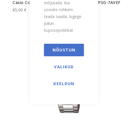
Casio Collection meeste käekell MTP-1302PSG-7AVEF
mõjutada. Kui
soovite rohkem
85,00 €
teada saada, lugege
palun
küpsisepoliitikat
NÕUSTUN
VALIKUD
KEELDUN