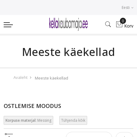
Eesti
0
Korv
Meeste käekellad
Avaleht
Meeste käekellad
OSTLEMISE MOODUS
Korpuse materjal:
Messing
Tühjenda kõik