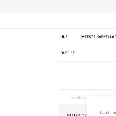
UUS
MEESTE KÄEKELLA
OUTLET
Avaleht
Meeste käekella
Kasutame
KATEGOORIA