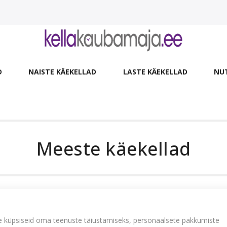
D
NAISTE KÄEKELLAD
LASTE KÄEKELLAD
NU
Meeste käekellad
d
OSTLEMISE MOODUS
 küpsiseid oma teenuste täiustamiseks, personaalsete pakkumiste