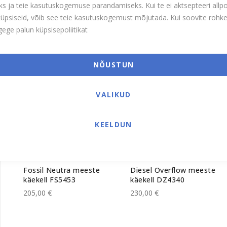
s ja teie kasutuskogemuse parandamiseks. Kui te ei aktsepteeri allp
Värv:
Blue|Brown
Tühjenda kõik
i küpsiseid, võib see teie kasutuskogemust mõjutada. Kui soovite roh
ugege palun
küpsisepoliitikat
NÕUSTUN
VALIKUD
KEELDUN
Fossil Neutra meeste
Diesel Overflow meeste
käekell FS5453
käekell DZ4340
205,00 €
230,00 €