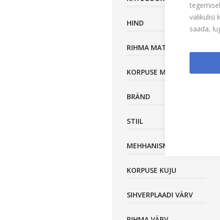
tegemisek
valikulis
HIND
saada, l
RIHMA MATERJAL
KORPUSE MATERJAL
BRÄND
STIIL
MEHHANISM
KORPUSE KUJU
SIHVERPLAADI VÄRV
RIHMA VÄRV