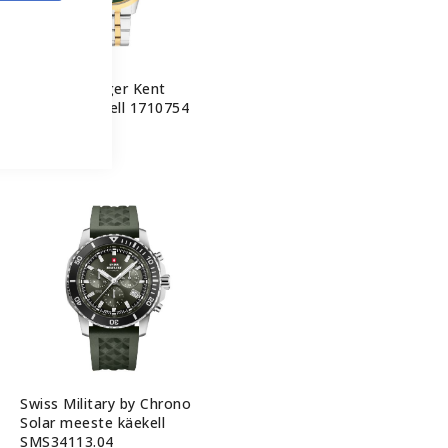
Tommy Hilfiger Kent
meeste käekell 1710754
240,00 €
Swiss Military by Chrono
Solar meeste käekell
SMS34113.04