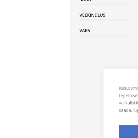
VEEKINDLUS
VÄRV
Kasutame
tegemisek
valikulis
saada, l