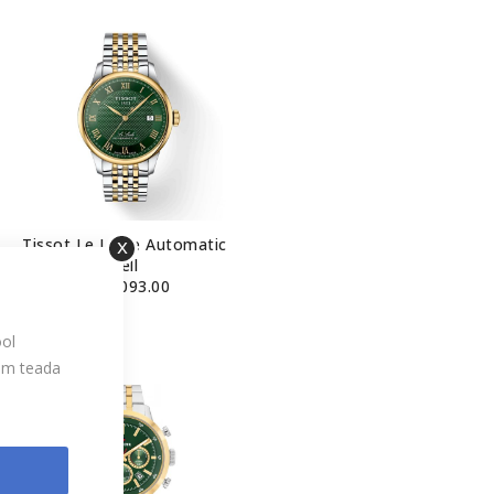
Tissot Le Locle Automatic
meeste käekell
Sulge
T006.407.22.093.00
875,00 €
ool
kem teada