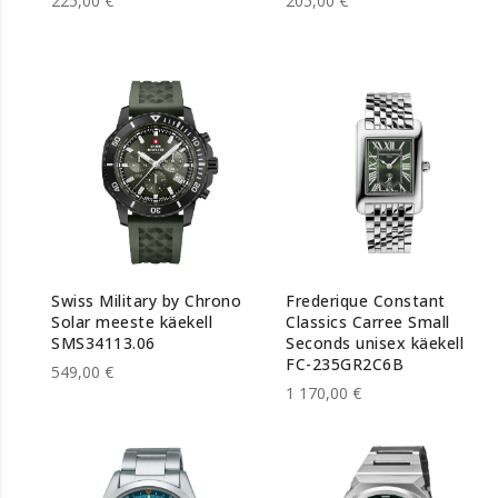
225,00 €
205,00 €
Swiss Military by Chrono
Frederique Constant
Solar meeste käekell
Classics Carree Small
SMS34113.06
Seconds unisex käekell
FC-235GR2C6B
549,00 €
1 170,00 €