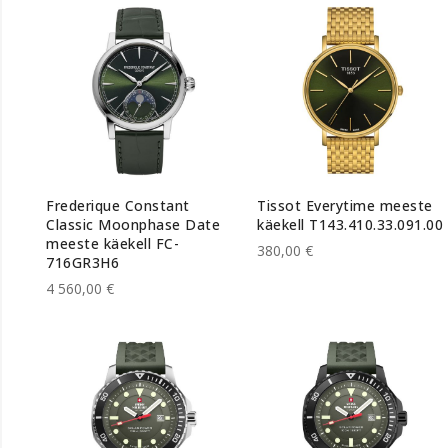
Frederique Constant
Tissot Everytime meeste
Classic Moonphase Date
käekell T143.410.33.091.00
meeste käekell FC-
380,00 €
716GR3H6
4 560,00 €