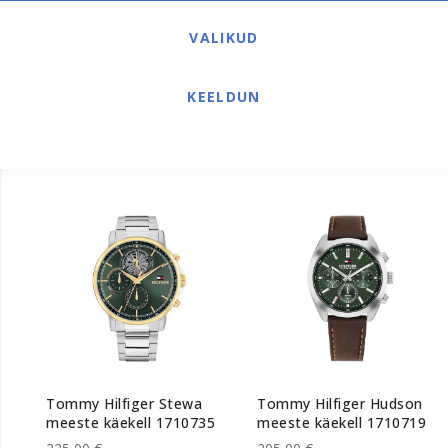
VALIKUD
Tissot Le Locle Automatic
Tissot Le Locle meeste
KEELDUN
meeste käekell
käekell T006.407.33.093.00
T006.407.22.093.01
935,00 €
875,00 €
Tommy Hilfiger Stewa
Tommy Hilfiger Hudson
meeste käekell 1710735
meeste käekell 1710719