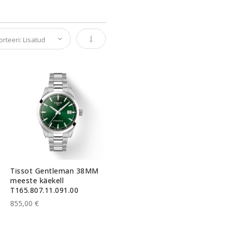
Määra tõusev suund
Tissot Gentleman 38MM
meeste käekell
T165.807.11.091.00
855,00 €