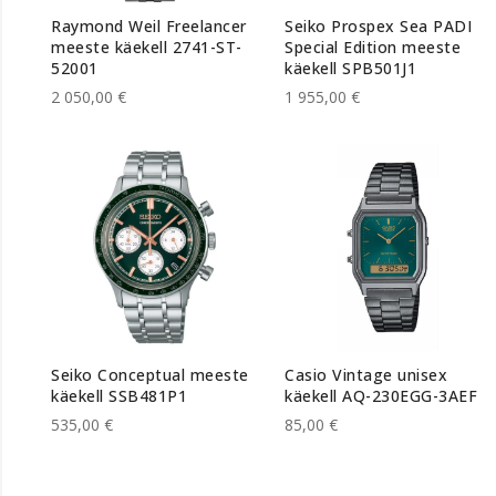
Raymond Weil Freelancer
Seiko Prospex Sea PADI
meeste käekell 2741-ST-
Special Edition meeste
52001
käekell SPB501J1
2 050,00 €
1 955,00 €
Seiko Conceptual meeste
Casio Vintage unisex
käekell SSB481P1
käekell AQ-230EGG-3AEF
535,00 €
85,00 €