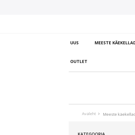
UUS
MEESTE KÄEKELLA
OUTLET
Avaleht
Meeste käekella
KATEGOORIA