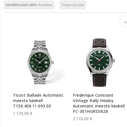
SIHVERPLAADI VÄRV:
Roheline
Tühjenda kõik
Tissot Ballade Automatic
Frederique Constant
meeste käekell
Vintage Rally Healey
T156.408.11.093.00
Automatic meeste käekell
FC-301HGRS5B26
1 135,00 €
2 110,00 €