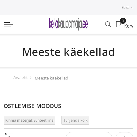
Eesti
0
Korv
Meeste käekellad
Avaleht
Meeste käekellad
OSTLEMISE MOODUS
Rihma materjal:
Sünteetiline
Tühjenda kõik