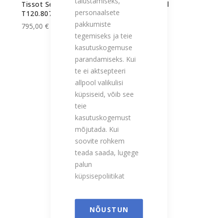
täiustamiseks,
Tissot Seastar Wilson WNBA unisex käekell
personaalsete
T120.807.17.051.00
pakkumiste
795,00 €
tegemiseks ja teie
kasutuskogemuse
parandamiseks. Kui
te ei aktsepteeri
allpool valikulisi
küpsiseid, võib see
teie
kasutuskogemust
mõjutada. Kui
soovite rohkem
teada saada, lugege
palun
küpsisepoliitikat
NÕUSTUN