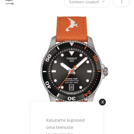
Määra 
Sulge
Kasutame küpsiseid
oma teenuste