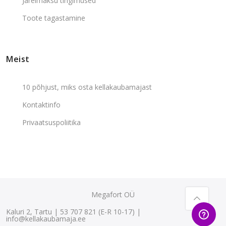
Järelmaksu tingimused
Toote tagastamine
Meist
10 põhjust, miks osta kellakaubamajast
Kontaktinfo
Privaatsuspoliitika
Megafort OÜ
Kaluri 2, Tartu | 53 707 821 (E-R 10-17) |
info@kellakaubamaja.ee