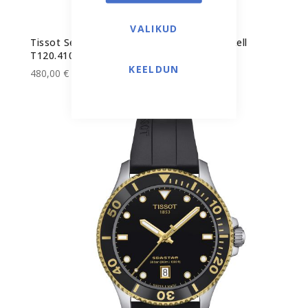
VALIKUD
Tissot Seastar WILSON WNBA unisex käekell
T120.410.17.011.00
KEELDUN
480,00 €